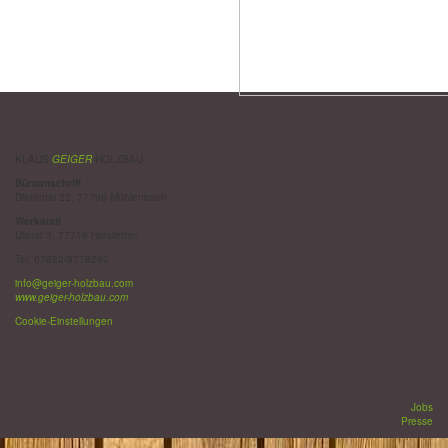
KLAUS
GEIGER
HOLZBAU
Büroanschrift
Dietental 22, 77796 Mühlenbach
Werkstatt
Ullerst 3, 77716 Hofstetten
Tel. 07832/9778260
info@geiger-holzbau.com
www.geiger-holzbau.com
Cookie-Einstellungen
Jobs
Presse