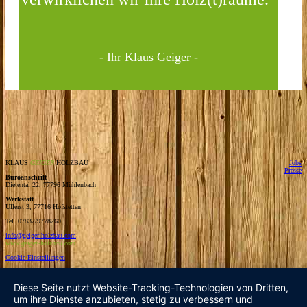
- Ihr Klaus Geiger -
KLAUS
GEIGER
HOLZBAU
Jobs
Presse
Büroanschrift
Dietental 22, 77796 Mühlenbach
Werkstatt
Ullerst 3, 77716 Hofstetten
Tel. 07832/9778260
info@geiger-holzbau.com
www.geiger-holzbau.com
Cookie-Einstellungen
Diese Seite nutzt Website-Tracking-Technologien von Dritten,
um ihre Dienste anzubieten, stetig zu verbessern und